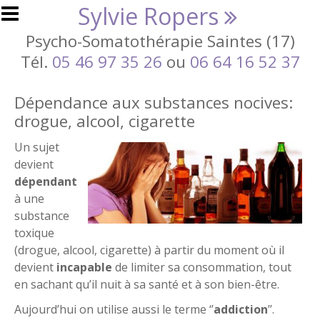
Aller au contenu principal
Sylvie Ropers
Psycho-Somatothérapie Saintes (17)
Tél.
05 46 97 35 26
ou
06 64 16 52 37
Dépendance aux substances nocives:
drogue, alcool, cigarette
Un sujet
devient
dépendant
à une
substance
toxique
(drogue, alcool, cigarette) à partir du moment où il
devient
incapable
de limiter sa consommation, tout
en sachant qu’il nuit à sa santé et à son bien-être.
Aujourd’hui on utilise aussi le terme ‘’
addiction
’’.